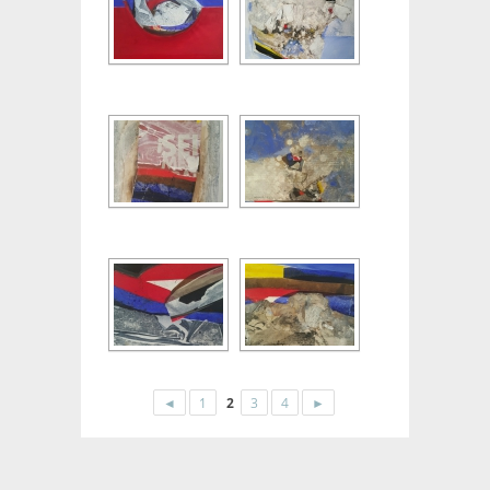
◄
1
2
3
4
►