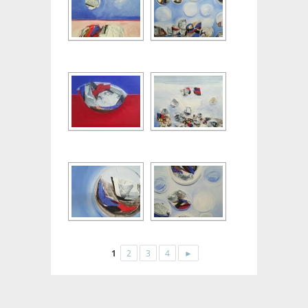
1
2
3
4
►