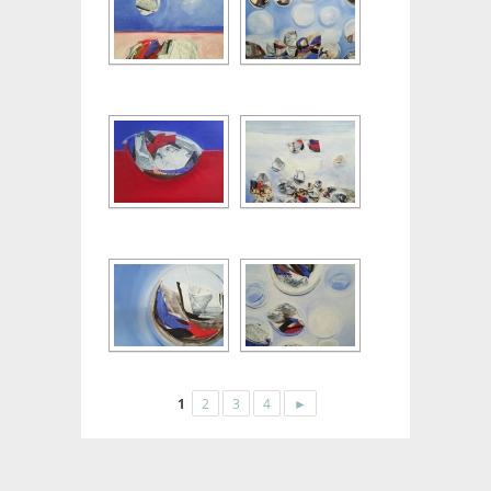
1
2
3
4
►