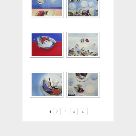
1
2
3
4
►