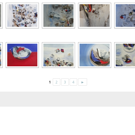
1
2
3
4
►