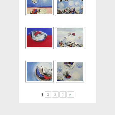
1
2
3
4
►