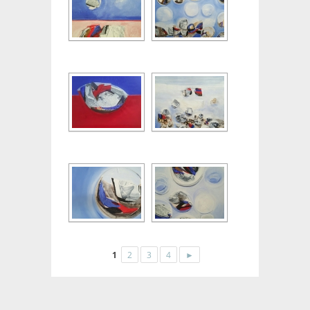
1
2
3
4
►