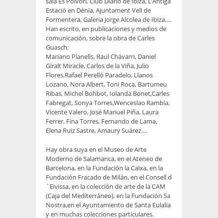
sala Es Polvorí, Club Diario de Ibiza, L’Antiga
Estació en Dénia, Ajuntament Vell de
Formentera, Galeria Jorge Alcolea de Ibiza….
Han escrito, en publicaciones y medios de
comunicación, sobre la obra de Carles
Guasch:
Mariano Planells, Raul Chávarri, Daniel
Giralt Miracle, Carlos de la Viña, Julio
Flores,Rafael Perelló Paradelo, Llanos
Lozano, Nora Albert, Toni Roca, Bartumeu
Ribas, Michel Bohbot, Iolanda Bonet,Carles
Fabregat, Sonya Torres,Wenceslao Rambla,
Vicente Valero, José Manuel Piña, Laura
Ferrer, Fina Torres, Fernando de Lama,
Elena Ruiz Sastre, Amaury Suárez….
Hay obra suya en el Museo de Arte
Moderno de Salamanca, en el Ateneo de
Barcelona, en la Fundación la Caixa, en la
Fundación Fracado de Milán, en el Consell d
´Eivissa, en la colección de arte de la CAM
(Caja del Mediterráneo), en la Fundación Sa
Nostra,en el Ayuntamiento de Santa Eulalia
y en muchas colecciones particulares.