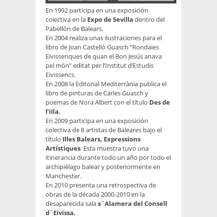
En 1992 participa en una exposición
colectiva en la
Expo de Sevilla
dentro del
Pabellón de Balears.
En 2004 realiza unas ilustraciones para el
libro de Joan Castelló Guasch “Rondaies
Eivissenques de quan el Bon Jesús anava
pel món” editat per l’Institut d’Estudis
Eivissencs.
En 2008 la Editorial Mediterrània publica el
libro de pinturas de Carles Guasch y
poemas de Nora Albert con el título
Des de
l’iIla.
En 2009 participa en una exposición
colectiva de 8 artistas de Baleares bajo el
título
Illes Balears, Expressions
Artístiques
. Esta muestra tuvo una
itinerancia durante todo un año por todo el
archipiélago balear y posteriormente en
Manchester.
En 2010 presenta una retrospectiva de
obras de la década 2000-2010 en la
desaparecida sala
s´Alamera del Consell
d´Eivissa.