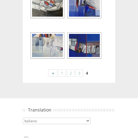
◄
1
2
3
4
Translation