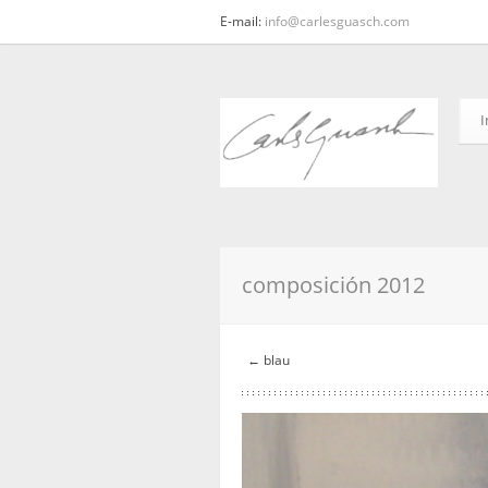
E-mail:
info@carlesguasch.com
I
composición 2012
← blau