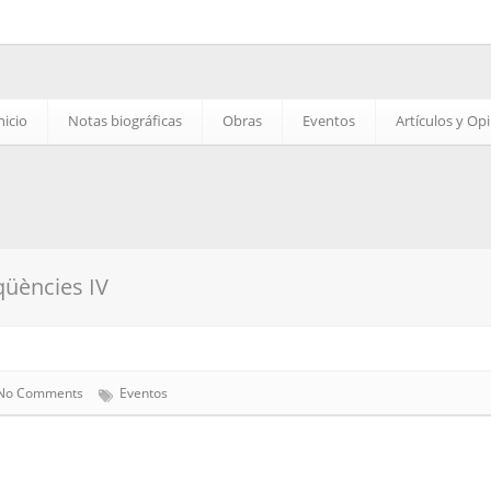
nicio
Notas biográficas
Obras
Eventos
Artículos y Op
qüències IV
No Comments
Eventos