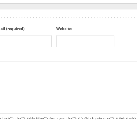
ail (required)
Website:
a href="" title=""> <abbr title=""> <acronym title=""> <b> <blockquote cite=""> <cite> <code