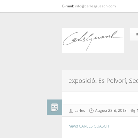
E-mail:
info@carlesguasch.com
I
exposició. Es Polvorí, Se
carles
August 23rd, 2013
news CARLES GUASCH