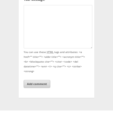
You can use these
HTML
tags and attributes:
<a
href="" title=""> <abbr title=""> <acronym title="">
<b> <blockquote cite=""> <cite> <code> <del
datetime=""> <em> <i> <q cite=""> <s> <strike>
<strong>