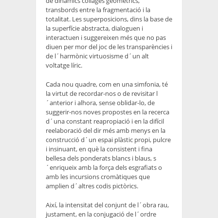
de dinàmics collages geomètrics,
transbords entre la fragmentació i la
totalitat. Les superposicions, dins la base de
la superfície abstracta, dialoguen i
interactuen i suggereixen més que no pas
diuen per mor del joc de les transparències i
de l´harmònic virtuosisme d´un alt
voltatge líric.
Cada nou quadre, com en una simfonia, té
la virtut de recordar-nos o de revisitar l
´anterior i alhora, sense oblidar-lo, de
suggerir-nos noves propostes en la recerca
d´una constant reapropiació i en la difícil
reelaboració del dir més amb menys en la
construcció d´un espai plàstic propi, pulcre
i insinuant, en què la consistent i fina
bellesa dels ponderats blancs i blaus, s
´enriqueix amb la força dels esgrafiats o
amb les incursions cromàtiques que
amplien d´altres codis pictòrics.
Així, la intensitat del conjunt de l´obra rau,
justament, en la conjugació de l´ordre