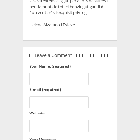
la seva extensió sigui, per a tots nosaltres i
per damunt de tot, el benvingut gaudi d
´un venturós i exquisit privilegi.
Helena Alvarado i Esteve
Leave a Comment
Your Name: (required)
E-mail (required)
Website:
Your Message: