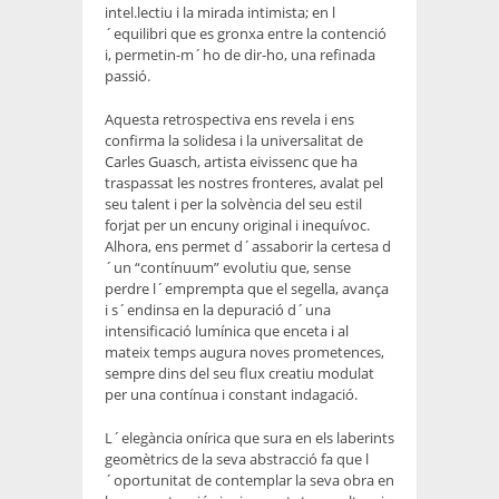
intel.lectiu i la mirada intimista; en l
´equilibri que es gronxa entre la contenció
i, permetin-m´ho de dir-ho, una refinada
passió.
Aquesta retrospectiva ens revela i ens
confirma la solidesa i la universalitat de
Carles Guasch, artista eivissenc que ha
traspassat les nostres fronteres, avalat pel
seu talent i per la solvència del seu estil
forjat per un encuny original i inequívoc.
Alhora, ens permet d´assaborir la certesa d
´un “contínuum” evolutiu que, sense
perdre l´emprempta que el segella, avança
i s´endinsa en la depuració d´una
intensificació lumínica que enceta i al
mateix temps augura noves prometences,
sempre dins del seu flux creatiu modulat
per una contínua i constant indagació.
L´elegància onírica que sura en els laberints
geomètrics de la seva abstracció fa que l
´oportunitat de contemplar la seva obra en