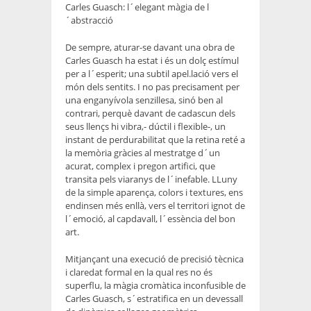
Carles Guasch: l´elegant màgia de l
´abstracció
De sempre, aturar-se davant una obra de
Carles Guasch ha estat i és un dolç estímul
per a l´esperit; una subtil apel.lació vers el
món dels sentits. I no pas precisament per
una enganyívola senzillesa, sinó ben al
contrari, perquè davant de cadascun dels
seus llençs hi vibra,- dúctil i flexible-, un
instant de perdurabilitat que la retina reté a
la memòria gràcies al mestratge d´un
acurat, complex i pregon artifici, que
transita pels viaranys de l´inefable. LLuny
de la simple aparença, colors i textures, ens
endinsen més enllà, vers el territori ignot de
l´emoció, al capdavall, l´essència del bon
art.
Mitjançant una execució de precisió tècnica
i claredat formal en la qual res no és
superflu, la màgia cromàtica inconfusible de
Carles Guasch, s´estratifica en un devessall