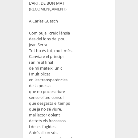
L’ART, DE BON MATÍ
(RECOMENÇAMENT)
A Carles Guasch
Com puja i creix l’ànsia
des del fons del pou.
Jean Serra
Tot ho és tot, molt més.
Canviaré el principi
i aniré al final
de mi mateix, únic
i multiplicat
en les transparències
de la poesia
que no puc escriure
sense el teu consol
que desgasta el temps
que ja no sé viure,
mal lector dolent
de tots els fracassos
i de les fugides.
Aniré allí on sóc,