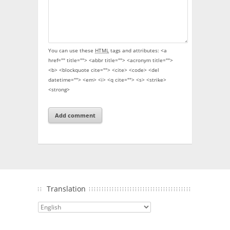
You can use these
HTML
tags and attributes:
<a
href="" title=""> <abbr title=""> <acronym title="">
<b> <blockquote cite=""> <cite> <code> <del
datetime=""> <em> <i> <q cite=""> <s> <strike>
<strong>
Translation