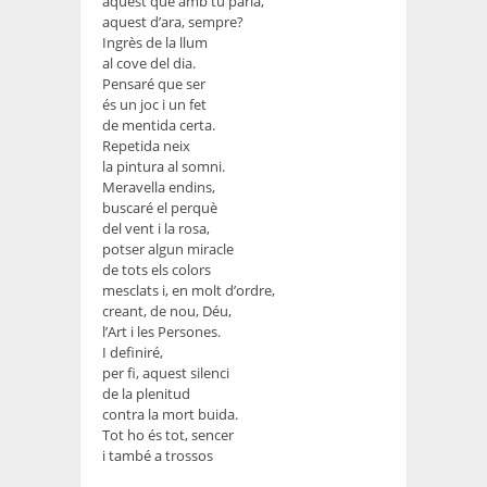
aquest que amb tu parla,
aquest d’ara, sempre?
Ingrès de la llum
al cove del dia.
Pensaré que ser
és un joc i un fet
de mentida certa.
Repetida neix
la pintura al somni.
Meravella endins,
buscaré el perquè
del vent i la rosa,
potser algun miracle
de tots els colors
mesclats i, en molt d’ordre,
creant, de nou, Déu,
l’Art i les Persones.
I definiré,
per fi, aquest silenci
de la plenitud
contra la mort buida.
Tot ho és tot, sencer
i també a trossos