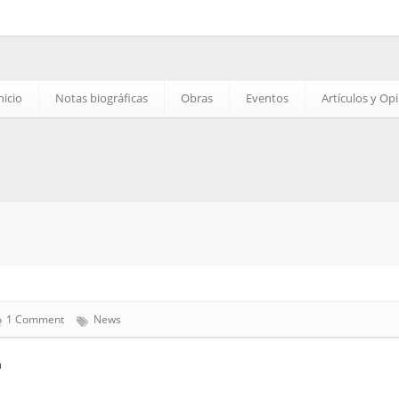
nicio
Notas biográficas
Obras
Eventos
Artículos y Op
1 Comment
News
h