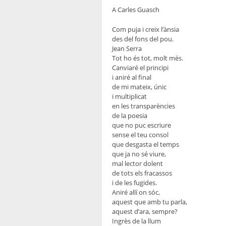
A Carles Guasch
Com puja i creix l’ànsia
des del fons del pou.
Jean Serra
Tot ho és tot, molt més.
Canviaré el principi
i aniré al final
de mi mateix, únic
i multiplicat
en les transparències
de la poesia
que no puc escriure
sense el teu consol
que desgasta el temps
que ja no sé viure,
mal lector dolent
de tots els fracassos
i de les fugides.
Aniré allí on sóc,
aquest que amb tu parla,
aquest d’ara, sempre?
Ingrès de la llum