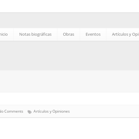
nicio
Notas biográficas
Obras
Eventos
Artículos y Op
No Comments
Artículos y Opiniones