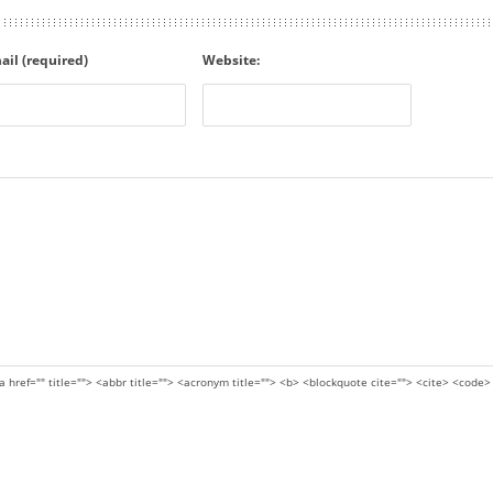
ail (required)
Website:
a href="" title=""> <abbr title=""> <acronym title=""> <b> <blockquote cite=""> <cite> <code