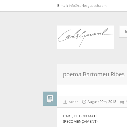
E-mail:
info@carlesguasch.com
I
poema Bartomeu Ribes
carles
August 20th, 2018
L’ART, DE BON MATÍ
(RECOMENÇAMENT)