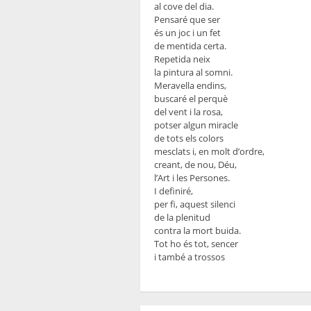
al cove del dia.
Pensaré que ser
és un joc i un fet
de mentida certa.
Repetida neix
la pintura al somni.
Meravella endins,
buscaré el perquè
del vent i la rosa,
potser algun miracle
de tots els colors
mesclats i, en molt d’ordre,
creant, de nou, Déu,
l’Art i les Persones.
I definiré,
per fi, aquest silenci
de la plenitud
contra la mort buida.
Tot ho és tot, sencer
i també a trossos