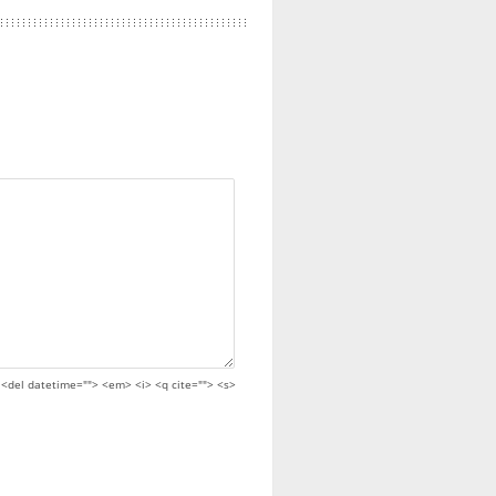
> <del datetime=""> <em> <i> <q cite=""> <s>