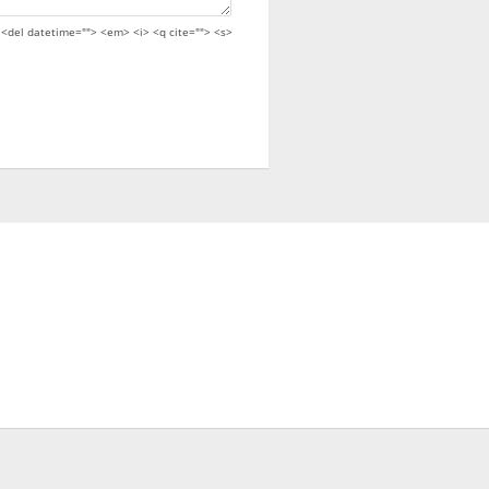
> <del datetime=""> <em> <i> <q cite=""> <s>