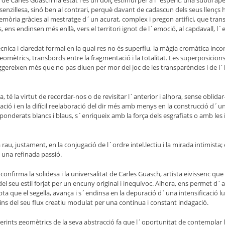
 Carles Guasch ha estat i és un dolç estímul per a l´esperit; una subtil apel.
zillesa, sinó ben al contrari, perquè davant de cadascun dels seus llençs hi vi
memòria gràcies al mestratge d´un acurat, complex i pregon artifici, que trans
, ens endinsen més enllà, vers el territori ignot de l´emoció, al capdavall, l´
nica i claredat formal en la qual res no és superflu, la màgia cromàtica inco
omètrics, transbords entre la fragmentació i la totalitat. Les superposicions,
uggereixen més que no pas diuen per mor del joc de les transparències i de 
té la virtut de recordar-nos o de revisitar l´anterior i alhora, sense oblida
ió i en la difícil reelaboració del dir més amb menys en la construcció d´un e
ls ponderats blancs i blaus, s´enriqueix amb la força dels esgrafiats o amb l
a rau, justament, en la conjugació de l´ordre intel.lectiu i la mirada intimista;
 una refinada passió.
confirma la solidesa i la universalitat de Carles Guasch, artista eivissenc que
a del seu estil forjat per un encuny original i inequívoc. Alhora, ens permet 
a que el segella, avança i s´endinsa en la depuració d´una intensificació l
 del seu flux creatiu modulat per una contínua i constant indagació.
berints geomètrics de la seva abstracció fa que l´oportunitat de contemplar l