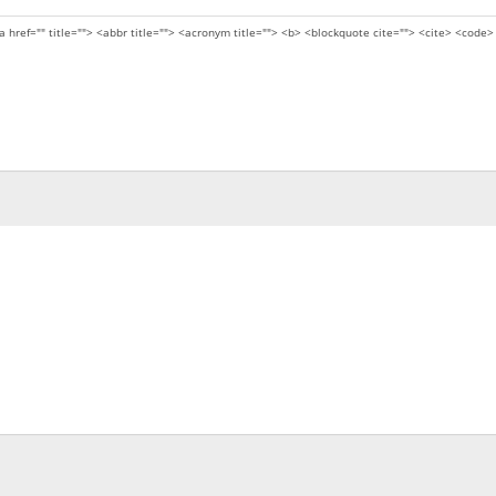
a href="" title=""> <abbr title=""> <acronym title=""> <b> <blockquote cite=""> <cite> <code