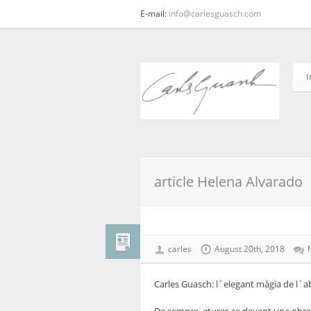
E-mail:
info@carlesguasch.com
I
article Helena Alvarado
carles
August 20th, 2018
Carles Guasch: l´elegant màgia de l´a