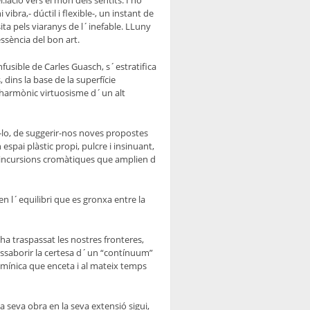
lació vers el món dels sentits. I no
bra,- dúctil i flexible-, un instant de
ita pels viaranys de l´inefable. LLuny
essència del bon art.
nfusible de Carles Guasch, s´estratifica
 dins la base de la superfície
l´harmònic virtuosisme d´un alt
r-lo, de suggerir-nos noves propostes
spai plàstic propi, pulcre i insinuant,
es incursions cromàtiques que amplien d
 en l´equilibri que es gronxa entre la
 ha traspassat les nostres fronteres,
d´assaborir la certesa d´un “contínuum”
umínica que enceta i al mateix temps
a seva obra en la seva extensió sigui,