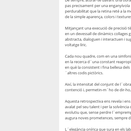
De sempre, aturar-se davant una obra de
pas precisament per una enganyívola sen
perdurabilitat que la retina reté a la 
de la simple aparença, colors i textures
Mitjançant una execució de precisió tèc
en un devessall de dinàmics collages ge
abstracta, dialoguen i interactuen i s
voltatge líric.
Cada nou quadre, com en una simfonia, 
en la recerca d´una constant reapropiac
en què la consistent i fina bellesa de
´altres codis pictòrics.
Així, la intensitat del conjunt de l´obr
contenció i, permetin-m´ho de dir-ho,
Aquesta retrospectiva ens revela i ens 
avalat pel seu talent i per la solvènci
evolutiu que, sense perdre l´emprempt
augura noves prometences, sempre dins
L´elegància onírica que sura en els la