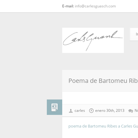
E-mail:
info@carlesguasch.com
I
Poema de Bartomeu Ribe
carles
enero 30th, 2013
N
poema de Bartomeu Ribes a Carles G