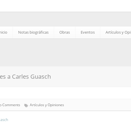
nicio
Notas biográficas
Obras
Eventos
Artículos y Op
s a Carles Guasch
o Comments
Artículos y Opiniones
uasch