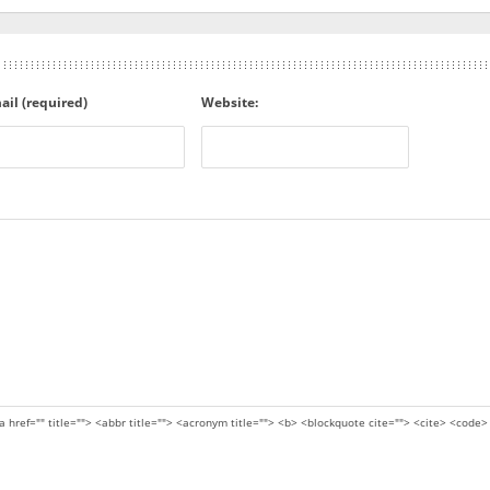
ail (required)
Website:
a href="" title=""> <abbr title=""> <acronym title=""> <b> <blockquote cite=""> <cite> <code