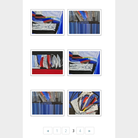
◄
1
2
3
4
►