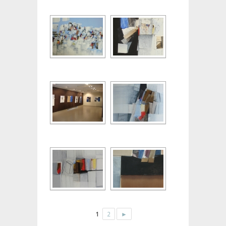
1
2
►