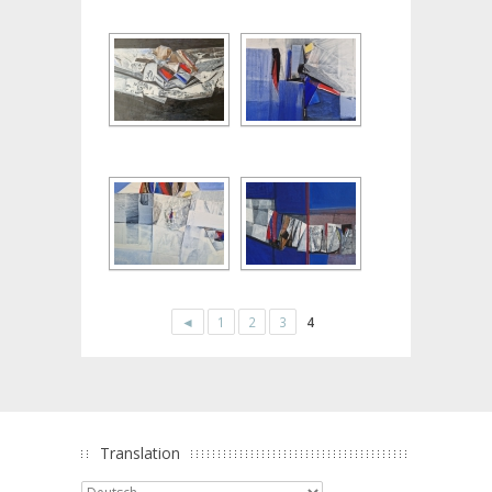
◄
1
2
3
4
Translation