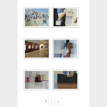
1
2
►