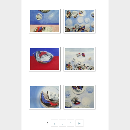
1
2
3
4
►