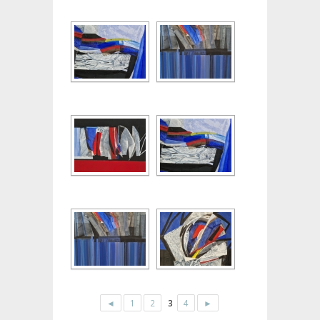
◄
1
2
3
4
►