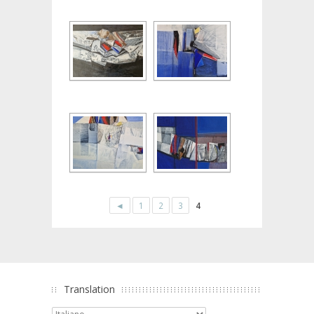
◄
1
2
3
4
Translation