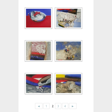
◄
1
2
3
4
►