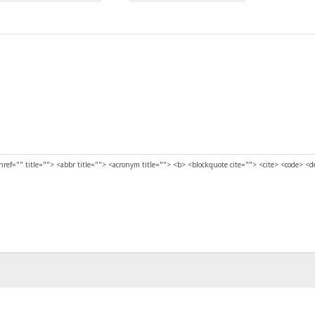
href="" title=""> <abbr title=""> <acronym title=""> <b> <blockquote cite=""> <cite> <code> <