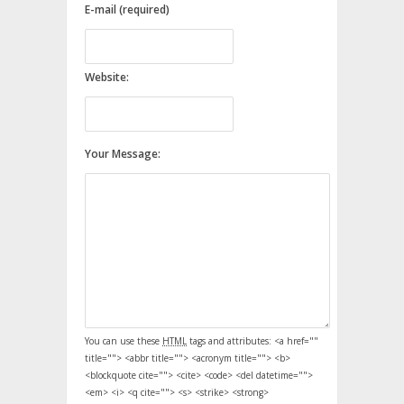
E-mail (required)
Website:
Your Message:
You can use these
HTML
tags and attributes:
<a href=""
title=""> <abbr title=""> <acronym title=""> <b>
<blockquote cite=""> <cite> <code> <del datetime="">
<em> <i> <q cite=""> <s> <strike> <strong>