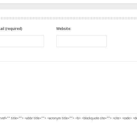
ail (required)
Website:
href="" title=""> <abbr title=""> <acronym title=""> <b> <blockquote cite=""> <cite> <code> <