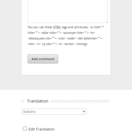
You can use these
HTML
tags and attributes:
<a href=""
title=""> <abbr title=""> <acronym title=""> <b>
<blockquote cite=""> <cite> <code> <del datetime="">
<em> <i> <q cite=""> <s> <strike> <strong>
Translation
Edit Translation